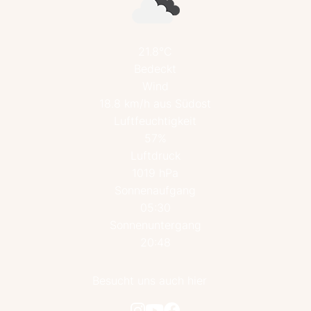
21.8°C
Bedeckt
Wind
18.8 km/h aus Südost
Luftfeuchtigkeit
57%
Luftdruck
1019 hPa
Sonnenaufgang
05:30
Sonnenuntergang
20:48
Besucht uns auch hier