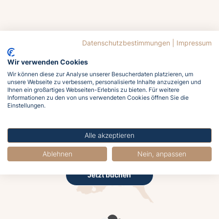
Jetzt
Datenschutzbestimmungen
|
Impressum
buchen
Wir verwenden Cookies
Wir können diese zur Analyse unserer Besucherdaten platzieren, um
unsere Webseite zu verbessern, personalisierte Inhalte anzuzeigen und
Ihnen ein großartiges Webseiten-Erlebnis zu bieten. Für weitere
Informationen zu den von uns verwendeten Cookies öffnen Sie die
Einstellungen.
Lasst euch von der Ostsee rufen!
Meldet euch jetzt an und holt euch das
Alle akzeptieren
Meergefühl nach Hause!
Ablehnen
Nein, anpassen
Jetzt buchen