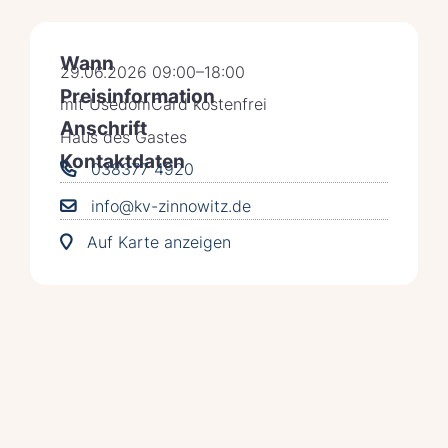
Wann
29.06.2026 09:00–18:00
Preisinformation
mit UsedomCard kostenfrei
Anschrift
Haus des Gastes
Kontaktdaten
038377 4920
info@kv-zinnowitz.de
Auf Karte anzeigen