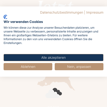
Jetzt
buchen
Datenschutzbestimmungen
|
Impressum
Wir verwenden Cookies
Wir können diese zur Analyse unserer Besucherdaten platzieren, um
unsere Webseite zu verbessern, personalisierte Inhalte anzuzeigen und
Ihnen ein großartiges Webseiten-Erlebnis zu bieten. Für weitere
Informationen zu den von uns verwendeten Cookies öffnen Sie die
Lasst euch von der Ostsee rufen!
Einstellungen.
Meldet euch jetzt an und holt euch das
Meergefühl nach Hause!
Alle akzeptieren
Ablehnen
Nein, anpassen
Jetzt buchen