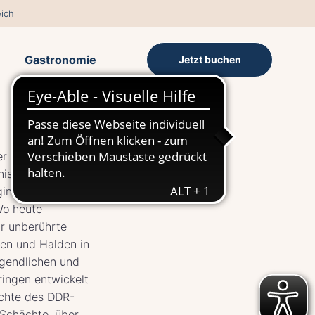
ich
Gastronomie
Jetzt buchen
er der Wismut –
nissen und Folgen
innt dort, wo
Wo heute
r unberührte
gen und Halden in
gendlichen und
ingen entwickelt
ichte des DDR-
Schächte, über