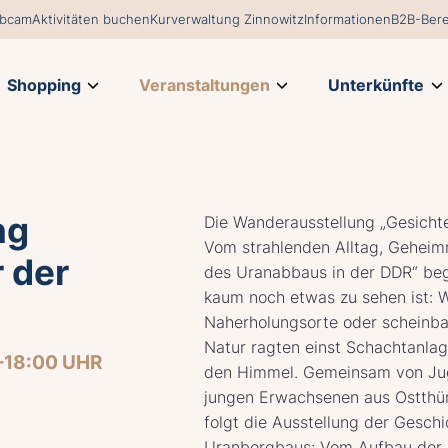
bcam
Aktivitäten buchen
Kurverwaltung Zinnowitz
Informationen
B2B-Bere
Shopping
Veranstaltungen
Unterkünfte
ng
Die Wanderausstellung „Gesicht
Vom strahlenden Alltag, Geheim
 der
des Uranabbaus in der DDR“ beg
kaum noch etwas zu sehen ist: 
Naherholungsorte oder scheinba
Natur ragten einst Schachtanla
–18:00 UHR
den Himmel. Gemeinsam von Ju
jungen Erwachsenen aus Ostthür
folgt die Ausstellung der Gesch
Uranbergbaus: Vom Aufbau der 