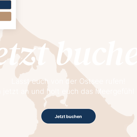
etzt buch
Lasst euch von der Ostsee rufen!
 jetzt an und holt euch das Meergefühl
Jetzt buchen