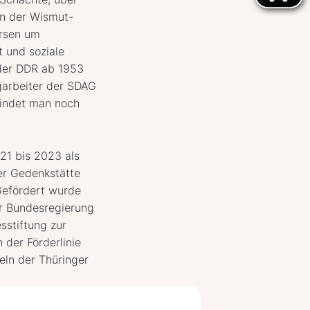
en der Wismut-
ersen um
t und soziale
 der DDR ab 1953
garbeiter der SDAG
findet man noch
21 bis 2023 als
der Gedenkstätte
Gefördert wurde
er Bundesregierung
sstiftung zur
 der Förderlinie
eln der Thüringer