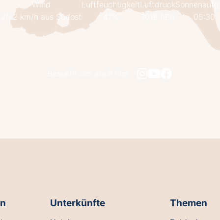
Wind
Luftfeuchtigkeit
Luftdruck
Sonnenaufg
t
20.2 km/h aus Südost
47%
1018 hPa
05:30
Besucht uns auch hier
en
Unterkünfte
Themen