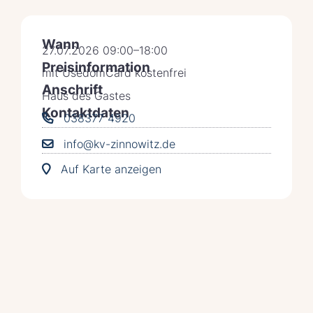
Wann
27.07.2026 09:00–18:00
Preisinformation
mit UsedomCard kostenfrei
Anschrift
Haus des Gastes
Kontaktdaten
038377 4920
info@kv-zinnowitz.de
Auf Karte anzeigen