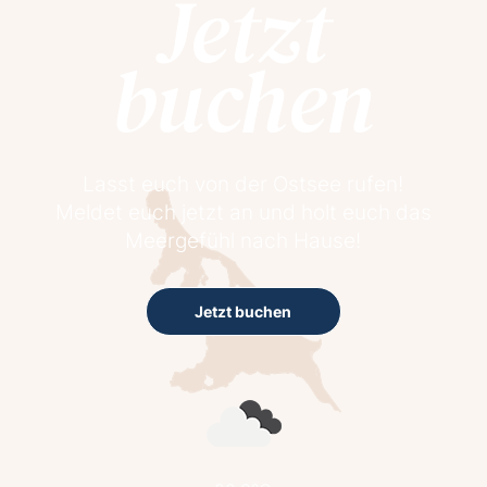
Jetzt
buchen
Lasst euch von der Ostsee rufen!
Meldet euch jetzt an und holt euch das
Meergefühl nach Hause!
Jetzt buchen