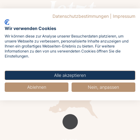
Jetzt
buchen
Datenschutzbestimmungen
|
Impressum
Wir verwenden Cookies
Wir können diese zur Analyse unserer Besucherdaten platzieren, um
unsere Webseite zu verbessern, personalisierte Inhalte anzuzeigen und
Ihnen ein großartiges Webseiten-Erlebnis zu bieten. Für weitere
Informationen zu den von uns verwendeten Cookies öffnen Sie die
Lasst euch von der Ostsee rufen!
Einstellungen.
Meldet euch jetzt an und holt euch das
Meergefühl nach Hause!
Alle akzeptieren
Ablehnen
Nein, anpassen
Jetzt buchen