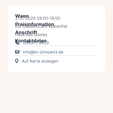
Wann
21.07.2026 09:00–18:00
Preisinformation
mit UsedomCard kostenfrei
Anschrift
Haus des Gastes
Kontaktdaten
038377 4920
info@kv-zinnowitz.de
Auf Karte anzeigen