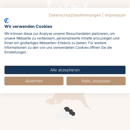
Jetzt
buchen
Datenschutzbestimmungen
|
Impressum
Wir verwenden Cookies
Wir können diese zur Analyse unserer Besucherdaten platzieren, um
unsere Webseite zu verbessern, personalisierte Inhalte anzuzeigen und
Ihnen ein großartiges Webseiten-Erlebnis zu bieten. Für weitere
Informationen zu den von uns verwendeten Cookies öffnen Sie die
Lasst euch von der Ostsee rufen!
Einstellungen.
Meldet euch jetzt an und holt euch das
Meergefühl nach Hause!
Alle akzeptieren
Ablehnen
Nein, anpassen
Jetzt buchen