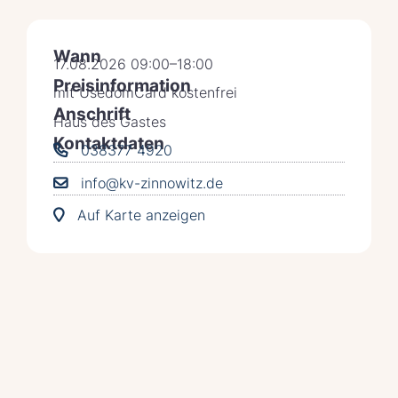
Wann
17.08.2026 09:00–18:00
Preisinformation
mit UsedomCard kostenfrei
Anschrift
Haus des Gastes
Kontaktdaten
038377 4920
info@kv-zinnowitz.de
Auf Karte anzeigen