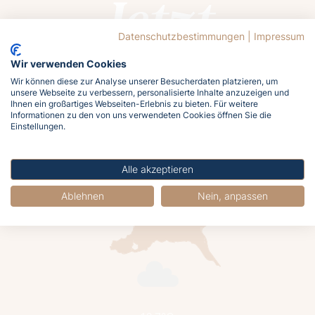
Jetzt
buchen
Datenschutzbestimmungen
|
Impressum
Wir verwenden Cookies
Wir können diese zur Analyse unserer Besucherdaten platzieren, um
unsere Webseite zu verbessern, personalisierte Inhalte anzuzeigen und
Ihnen ein großartiges Webseiten-Erlebnis zu bieten. Für weitere
Informationen zu den von uns verwendeten Cookies öffnen Sie die
Lasst euch von der Ostsee rufen!
Einstellungen.
Meldet euch jetzt an und holt euch das
Meergefühl nach Hause!
Alle akzeptieren
Ablehnen
Nein, anpassen
Jetzt buchen