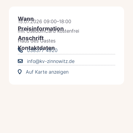
Wann
15.07.2026 09:00–18:00
Preisinformation
mit UsedomCard kostenfrei
Anschrift
Haus des Gastes
Kontaktdaten
038377 4920
info@kv-zinnowitz.de
Auf Karte anzeigen