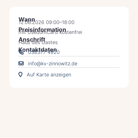
Wann
12.06.2026 09:00–18:00
Preisinformation
mit UsedomCard kostenfrei
Anschrift
Haus des Gastes
Kontaktdaten
038377 4920
info@kv-zinnowitz.de
Auf Karte anzeigen