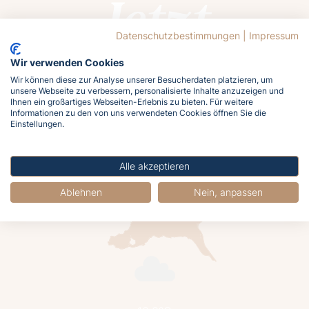
Jetzt
buchen
Datenschutzbestimmungen
|
Impressum
Wir verwenden Cookies
Wir können diese zur Analyse unserer Besucherdaten platzieren, um
unsere Webseite zu verbessern, personalisierte Inhalte anzuzeigen und
Ihnen ein großartiges Webseiten-Erlebnis zu bieten. Für weitere
Informationen zu den von uns verwendeten Cookies öffnen Sie die
Lasst euch von der Ostsee rufen!
Einstellungen.
Meldet euch jetzt an und holt euch das
Meergefühl nach Hause!
Alle akzeptieren
Ablehnen
Nein, anpassen
Jetzt buchen