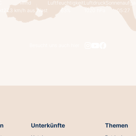
C
Wind
Luftfeuchtigkeit
Luftdruck
Sonnenaufga
kt
27.3 km/h aus West
63%
1020 hPa
05:27
Besucht uns auch hier
en
Unterkünfte
Themen