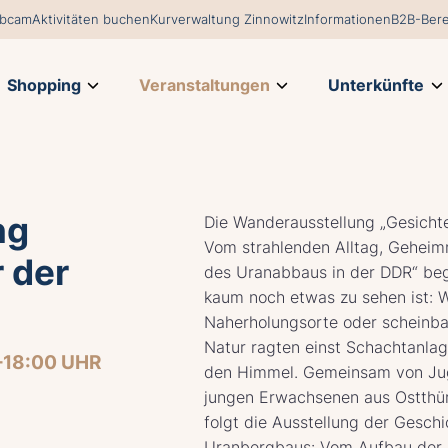
bcam
Aktivitäten buchen
Kurverwaltung Zinnowitz
Informationen
B2B-Bere
Shopping
Veranstaltungen
Unterkünfte
ng
Die Wanderausstellung „Gesicht
Vom strahlenden Alltag, Geheim
 der
des Uranabbaus in der DDR“ beg
kaum noch etwas zu sehen ist: 
Naherholungsorte oder scheinba
Natur ragten einst Schachtanla
–18:00 UHR
den Himmel. Gemeinsam von Ju
jungen Erwachsenen aus Ostthür
folgt die Ausstellung der Gesch
Uranbergbaus: Vom Aufbau der 