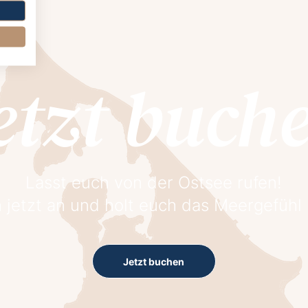
etzt buch
Lasst euch von der Ostsee rufen!
 jetzt an und holt euch das Meergefühl
Jetzt buchen