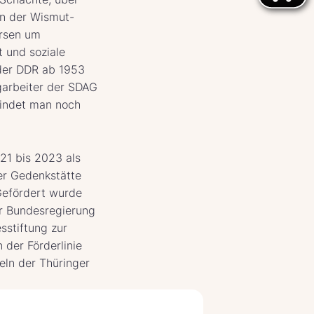
en der Wismut-
ersen um
t und soziale
 der DDR ab 1953
garbeiter der SDAG
findet man noch
21 bis 2023 als
der Gedenkstätte
Gefördert wurde
er Bundesregierung
sstiftung zur
 der Förderlinie
eln der Thüringer