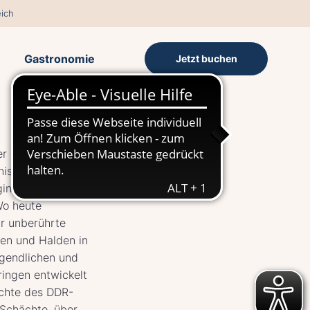
ich
Gastronomie
Jetzt buchen
er der Wismut –
nissen und Folgen
innt dort, wo
Wo heute
r unberührte
gen und Halden in
gendlichen und
ingen entwickelt
ichte des DDR-
Schächte, über