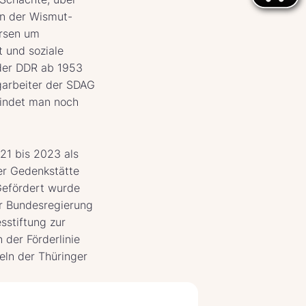
en der Wismut-
ersen um
t und soziale
 der DDR ab 1953
garbeiter der SDAG
findet man noch
21 bis 2023 als
der Gedenkstätte
Gefördert wurde
er Bundesregierung
sstiftung zur
 der Förderlinie
eln der Thüringer