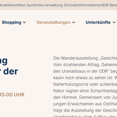
bcam
Aktivitäten buchen
Kurverwaltung Zinnowitz
Informationen
B2B-Bere
Shopping
Veranstaltungen
Unterkünfte
ng
Die Wanderausstellung „Gesicht
Vom strahlenden Alltag, Geheim
 der
des Uranabbaus in der DDR“ beg
kaum noch etwas zu sehen ist: 
Naherholungsorte oder scheinba
Natur ragten einst Schachtanla
15:00 UHR
den Himmel. Gemeinsam von Ju
jungen Erwachsenen aus Ostthür
folgt die Ausstellung der Gesch
Uranbergbaus: Vom Aufbau der 