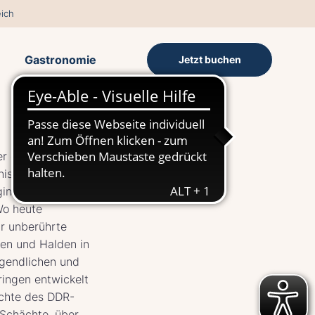
ich
Gastronomie
Jetzt buchen
er der Wismut –
nissen und Folgen
innt dort, wo
Wo heute
r unberührte
gen und Halden in
gendlichen und
ingen entwickelt
ichte des DDR-
Schächte, über