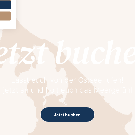
etzt buch
Lasst euch von der Ostsee rufen!
 jetzt an und holt euch das Meergefühl
Jetzt buchen