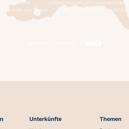
Wind
Luftfeuchtigkeit
Luftdruck
Sonnenaufg
t
20.4 km/h aus Südost
51%
1018 hPa
05:30
Besucht uns auch hier
en
Unterkünfte
Themen