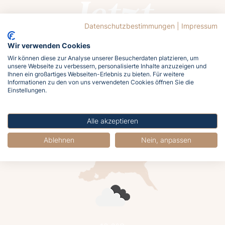
Jetzt
buchen
Datenschutzbestimmungen
|
Impressum
Wir verwenden Cookies
Wir können diese zur Analyse unserer Besucherdaten platzieren, um
unsere Webseite zu verbessern, personalisierte Inhalte anzuzeigen und
Ihnen ein großartiges Webseiten-Erlebnis zu bieten. Für weitere
Informationen zu den von uns verwendeten Cookies öffnen Sie die
Lasst euch von der Ostsee rufen!
Einstellungen.
Meldet euch jetzt an und holt euch das
Meergefühl nach Hause!
Alle akzeptieren
Ablehnen
Nein, anpassen
Jetzt buchen