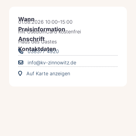
Wann
01.08.2026 10:00–15:00
Preisinformation
mit UsedomCard kostenfrei
Anschrift
Haus des Gastes
Kontaktdaten
038377 4920
info@kv-zinnowitz.de
Auf Karte anzeigen