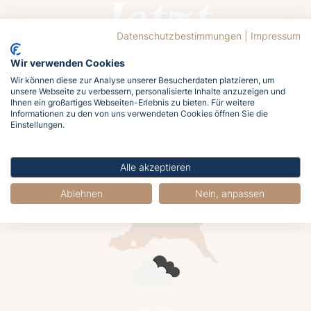
Jetzt
buchen
Datenschutzbestimmungen
|
Impressum
Wir verwenden Cookies
Wir können diese zur Analyse unserer Besucherdaten platzieren, um
unsere Webseite zu verbessern, personalisierte Inhalte anzuzeigen und
Ihnen ein großartiges Webseiten-Erlebnis zu bieten. Für weitere
Informationen zu den von uns verwendeten Cookies öffnen Sie die
Lasst euch von der Ostsee rufen!
Einstellungen.
Meldet euch jetzt an und holt euch das
Meergefühl nach Hause!
Alle akzeptieren
Ablehnen
Nein, anpassen
Jetzt buchen