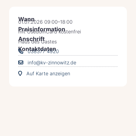
Wann
01.07.2026 09:00–18:00
Preisinformation
mit UsedomCard kostenfrei
Anschrift
Haus des Gastes
Kontaktdaten
038377 4920
info@kv-zinnowitz.de
Auf Karte anzeigen