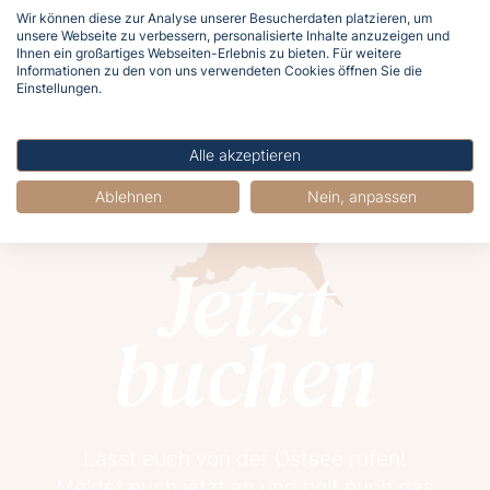
Wir können diese zur Analyse unserer Besucherdaten platzieren, um
2
3
4
5
6
7
8
unsere Webseite zu verbessern, personalisierte Inhalte anzuzeigen und
Ihnen ein großartiges Webseiten-Erlebnis zu bieten. Für weitere
Anfang
Ende
Informationen zu den von uns verwendeten Cookies öffnen Sie die
Einstellungen.
Alle akzeptieren
Ablehnen
Nein, anpassen
Jetzt
buchen
Lasst euch von der Ostsee rufen!
Meldet euch jetzt an und holt euch das