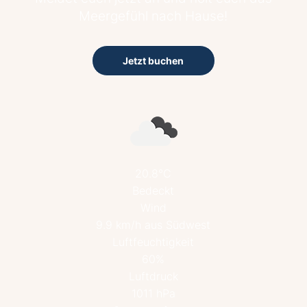
Meergefühl nach Hause!
Jetzt buchen
20.8°C
Bedeckt
Wind
9.9 km/h aus Südwest
Luftfeuchtigkeit
60%
Luftdruck
1011 hPa