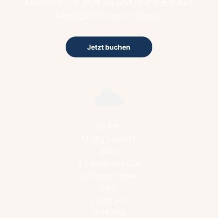
Meldet euch jetzt an und holt euch das
Meergefühl nach Hause!
Jetzt buchen
22.8°C
Mäßig bewölkt
Wind
3.3 km/h aus Süd
Luftfeuchtigkeit
88%
Luftdruck
1014 hPa