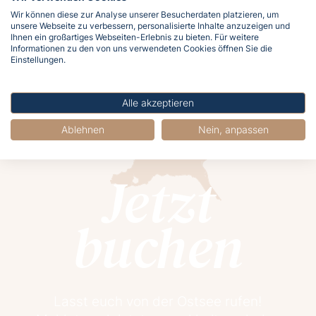
Wir können diese zur Analyse unserer Besucherdaten platzieren, um
7
8
9
10
11
12
13
unsere Webseite zu verbessern, personalisierte Inhalte anzuzeigen und
Ihnen ein großartiges Webseiten-Erlebnis zu bieten. Für weitere
Informationen zu den von uns verwendeten Cookies öffnen Sie die
Anfang
Ende
Einstellungen.
Alle akzeptieren
Ablehnen
Nein, anpassen
Jetzt
buchen
Lasst euch von der Ostsee rufen!