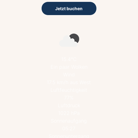
Jetzt buchen
15.4°C
Ein paar Wolken
Wind
17.5 km/h aus West
Luftfeuchtigkeit
77%
Luftdruck
1022 hPa
Sonnenaufgang
05:27
Sonnenuntergang